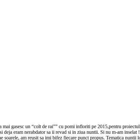
 mai gasesc un “colt de rai”” cu pomi infloriti pe 2015,pentru proiectul
 si deja eram nerabdator sa ii revad si in ziua nuntii. Si nu m-am inselat 
 soarele, am reusit sa imi bifez fiecare punct propus. Tematica nuntii lo